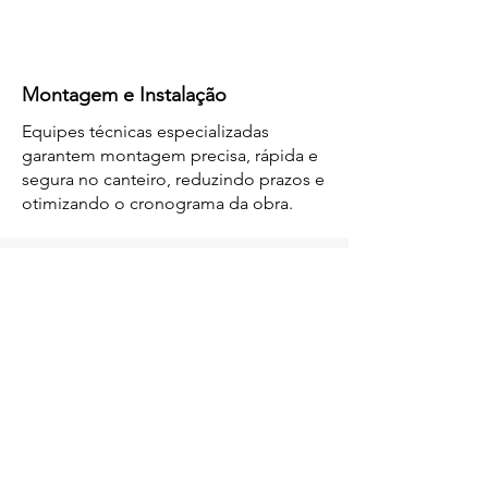
Montagem e Instalação
Equipes técnicas especializadas
garantem montagem precisa, rápida e
segura no canteiro, reduzindo prazos e
otimizando o cronograma da obra.
Apoio Técnico e Consultoria
Suporte completo desde o
planejamento até a conclusão da obra.
Acompanhamento técnico e
consultivo em todas as fases do