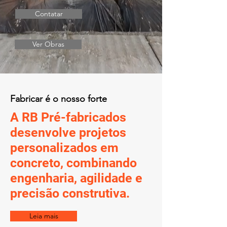
Contatar
Ver Obras
Fabricar é o nosso forte
A RB Pré-fabricados
desenvolve projetos
personalizados em
concreto, combinando
engenharia, agilidade e
precisão construtiva.
Leia mais