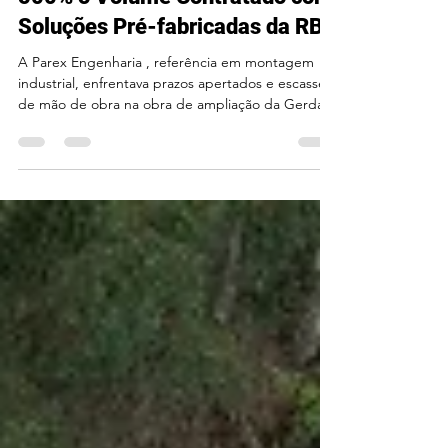
🏗️ Parex Expande em mais de
500% o Volume Contratado com
Soluções Pré-fabricadas da RB
A Parex Engenharia , referência em montagem
industrial, enfrentava prazos apertados e escassez
de mão de obra na obra de ampliação da Gerdau
Açominas , em Ouro Branco/MG. Para superar o
desafio, contou com a RB Pré-fabricados , que
transformou o projeto originalmente previsto para
execução in loco em um sistema de pré-
fabricados. 🚀 Resultados De 600 m³ iniciais para
3.060 m³ de pré-fabricados entregues. Redução
expressiva no uso de mão de obra em campo.
Mais segurança e orga